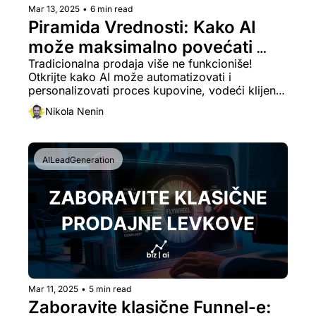
Mar 13, 2025
•
6 min read
Piramida Vrednosti: Kako AI 
može maksimalno povećati 
prihod i lojalnost klijenata
Tradicionalna prodaja više ne funkcioniše! 
Otkrijte kako AI može automatizovati i 
personalizovati proces kupovine, vodeći klijente 
kroz strategiju koja povećava prihode i lojalnost 
Nikola Nenin
bez napornih prodajnih poziva.
AILeadGeneration
Mar 11, 2025
•
5 min read
Zaboravite klasične Funnel-e: 