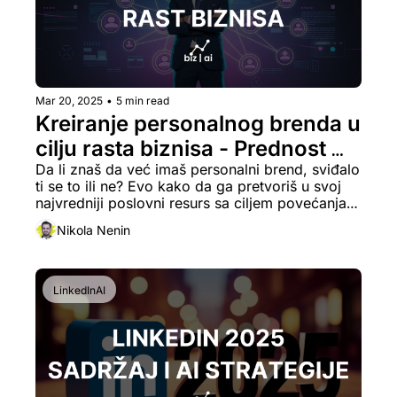
Mar 20, 2025
•
5 min read
Kreiranje personalnog brenda u 
cilju rasta biznisa - Prednost 
korišćenja veštačke 
Da li znaš da već imaš personalni brend, sviđalo 
ti se to ili ne? Evo kako da ga pretvoriš u svoj 
inteligencije
najvredniji poslovni resurs sa ciljem povećanja 
broja klijenata, izgradnje reputacije, a samim tim 
Nikola Nenin
i profita.
LinkedInAI