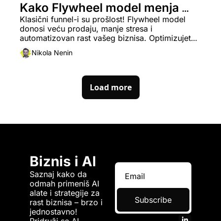
Kako Flywheel model menja 
igru u generisanju Lead-ova
Klasični funnel-i su prošlost! Flywheel model 
donosi veću prodaju, manje stresa i 
automatizovan rast vašeg biznisa. Optimizujete 
svoj sistem generisanja lead-ova i povećajte 
Nikola Nenin
prodaju bez forsiranih poziva.
Load more
Biznis i AI
Saznaj kako da 
odmah primeniš AI 
alate i strategije za 
Subscribe
rast biznisa – brzo i 
jednostavno! 
Pridruži se AI 