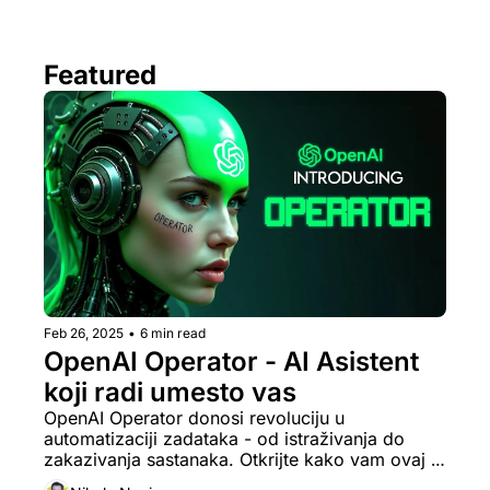
Featured
Feb 26, 2025
•
6 min read
OpenAI Operator - AI Asistent 
koji radi umesto vas 
OpenAI Operator donosi revoluciju u 
automatizaciji zadataka - od istraživanja do 
zakazivanja sastanaka. Otkrijte kako vam ovaj 
AI agent može uštedeti sate rada i unaprediti 