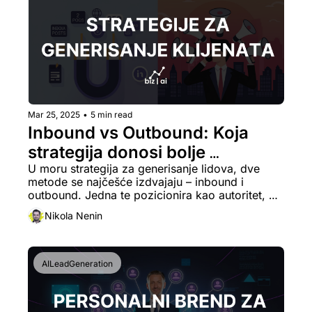
Mar 25, 2025
•
5 min read
Inbound vs Outbound: Koja 
strategija donosi bolje 
potencijalne klijente za tvoj 
U moru strategija za generisanje lidova, dve 
metode se najčešće izdvajaju – inbound i 
biznis?
outbound. Jedna te pozicionira kao autoritet, 
druga ti daje brze rezultate. U ovom tekstu 
Nikola Nenin
otkrivamo razlike, prednosti i kako da odabereš 
(ili kombinuješ) ono što tvojoj firmi najviše 
odgovara.
AILeadGeneration