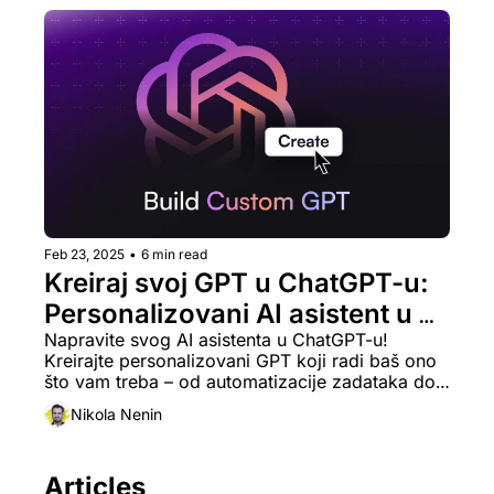
Feb 23, 2025
•
6 min read
Kreiraj svoj GPT u ChatGPT-u: 
Personalizovani AI asistent u 
par jednostavnih koraka
Napravite svog AI asistenta u ChatGPT-u! 
Kreirajte personalizovani GPT koji radi baš ono 
što vam treba – od automatizacije zadataka do 
kreiranja sadržaja.
Nikola Nenin
Articles