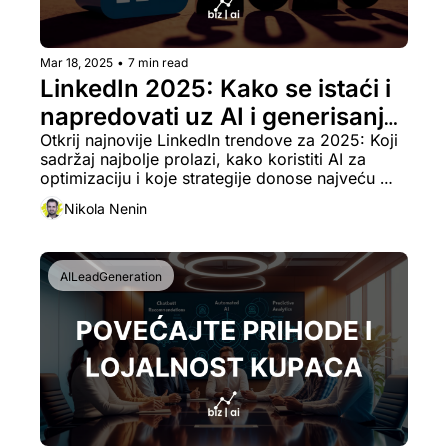
Mar 18, 2025
•
7 min read
LinkedIn 2025: Kako se istaći i 
napredovati uz AI i generisanje 
sadržaja?
Otkrij najnovije LinkedIn trendove za 2025: Koji 
sadržaj najbolje prolazi, kako koristiti AI za 
optimizaciju i koje strategije donose najveću 
interakciju sa konekcijama i klijentima.
Nikola Nenin
AILeadGeneration