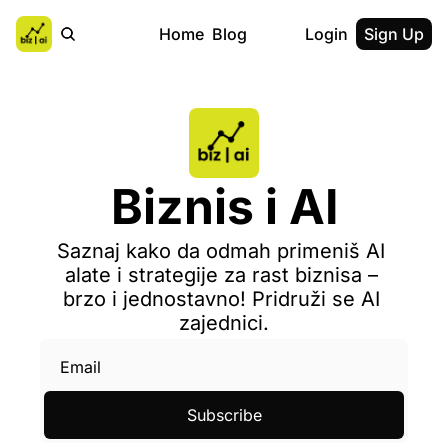
Home
Blog
Login
Sign Up
Biznis i AI
Saznaj kako da odmah primeniš AI 
alate i strategije za rast biznisa – 
brzo i jednostavno! Pridruži se AI 
zajednici.
Subscribe