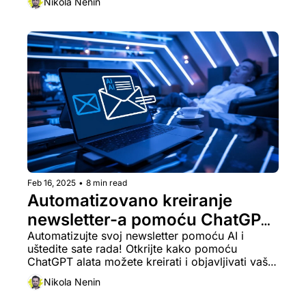
Nikola Nenin
produktivnost!
Feb 16, 2025
•
8 min read
Automatizovano kreiranje 
newsletter-a pomoću ChatGPT-
a štedi sate rada svake nedelje
Automatizujte svoj newsletter pomoću AI i 
uštedite sate rada! Otkrijte kako pomoću 
ChatGPT alata možete kreirati i objavljivati vaš 
sadržaj dok se vi fokusirate na rast biznisa.
Nikola Nenin