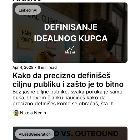
LinkedInAI
Apr 4, 2025
•
6 min read
Kako da precizno definišeš 
ciljnu publiku i zašto je to bitno
Bez jasne ciljne publike, svaka poruka je samo 
buka. U ovom članku naučićeš kako da 
precizno definišeš kome se obraćaš, šta ih 
pokreće i kako da ih pogodiš porukom koja 
Nikola Nenin
prodaje — bez suvišnog marketinškog vrtenja u 
krug.
AILeadGeneration